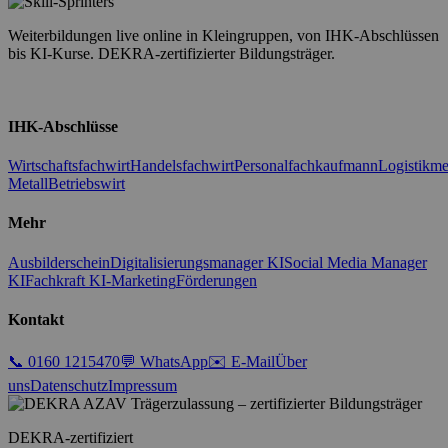
Weiterbildungen live online in Kleingruppen, von IHK-Abschlüssen
bis KI-Kurse. DEKRA-zertifizierter Bildungsträger.
LinkedIn
Facebook
IHK-Abschlüsse
Wirtschaftsfachwirt
Handelsfachwirt
Personalfachkaufmann
Logistikme
Metall
Betriebswirt
Mehr
Ausbilderschein
Digitalisierungsmanager KI
Social Media Manager
KI
Fachkraft KI-Marketing
Förderungen
Kontakt
📞 0160 1215470
💬 WhatsApp
✉️ E-Mail
Über
uns
Datenschutz
Impressum
DEKRA-zertifiziert